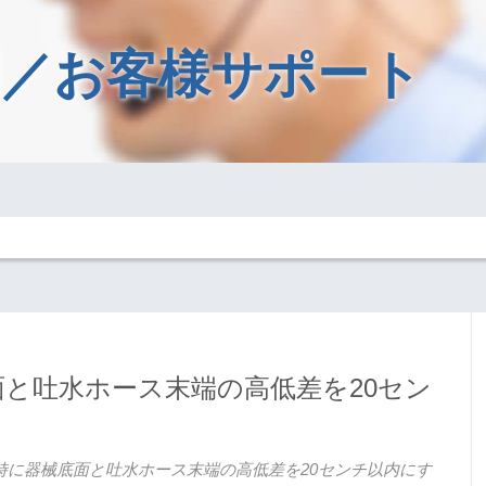
／お客様サポート
と吐水ホース末端の高低差を20セン
時に器械底面と吐水ホース末端の高低差を20センチ以内にす