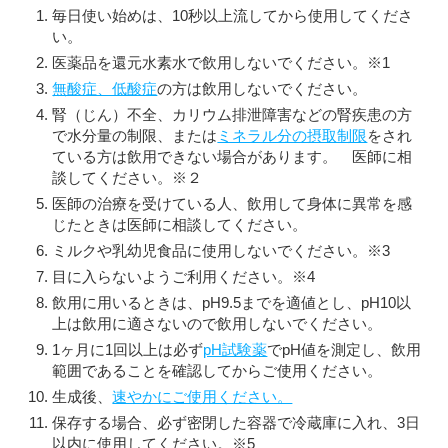
毎日使い始めは、10秒以上流してから使用してくださ
い。
医薬品を還元水素水で飲用しないでください。※1
無酸症、低酸症
の方は飲用しないでください。
腎（じん）不全、カリウム排泄障害などの腎疾患の方
で水分量の制限、または
ミネラル分の摂取制限
をされ
ている方は飲用できない場合があります。 医師に相
談してください。※２
医師の治療を受けている人、飲用して身体に異常を感
じたときは医師に相談してください。
ミルクや乳幼児食品に使用しないでください。※3
目に入らないようご利用ください。※4
飲用に用いるときは、pH9.5までを適値とし、pH10以
上は飲用に適さないので飲用しないでください。
1ヶ月に1回以上は必ず
pH試験薬
でpH値を測定し、飲用
範囲であることを確認してからご使用ください。
生成後、
速やかにご使用ください。
保存する場合、必ず密閉した容器で冷蔵庫に入れ、3日
以内に使用してください。※5