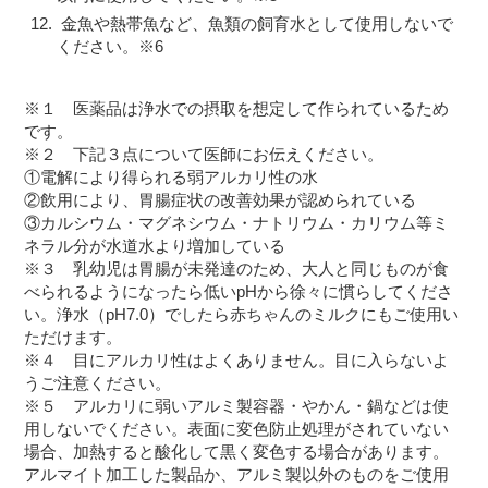
金魚や熱帯魚など、魚類の飼育水として使用しないで
ください。※6
※１ 医薬品は浄水での摂取を想定して作られているため
です。
※２ 下記３点について医師にお伝えください。
①電解により得られる弱アルカリ性の水
②飲用により、胃腸症状の改善効果が認められている
③カルシウム・マグネシウム・ナトリウム・カリウム等ミ
ネラル分が水道水より増加している
※３ 乳幼児は胃腸が未発達のため、大人と同じものが食
べられるようになったら低いpHから徐々に慣らしてくださ
い。浄水（pH7.0）でしたら赤ちゃんのミルクにもご使用い
ただけます。
※４ 目にアルカリ性はよくありません。目に入らないよ
うご注意ください。
※５ アルカリに弱いアルミ製容器・やかん・鍋などは使
用しないでください。表面に変色防止処理がされていない
場合、加熱すると酸化して黒く変色する場合があります。
アルマイト加工した製品か、アルミ製以外のものをご使用