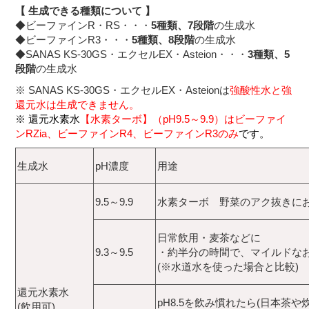
【 生成できる種類について 】
◆ビーファインR・RS・・・
5種類、7段階
の生成水
◆ビーファインR3・・・
5種類、8段階
の生成水
◆SANAS KS-30GS・エクセルEX・Asteion・・・
3種類、5
段階
の生成水
※ SANAS KS-30GS・エクセルEX・Asteionは
強酸性水と強
還元水は生成できません。
※ 還元水素水
【
水素ターボ】（pH9.5～9.9）はビーファイ
ンRZia、ビーファインR4、ビーファインR3のみ
です。
生成水
pH濃度
用途
9.5～9.9
水素ターボ 野菜のアク抜きに
日常飲用・麦茶などに
9.3～9.5
・約半分の時間で、マイルドな
(※水道水を使った場合と比較)
還元水素水
pH8.5を飲み慣れたら(日本茶や
(飲用可)