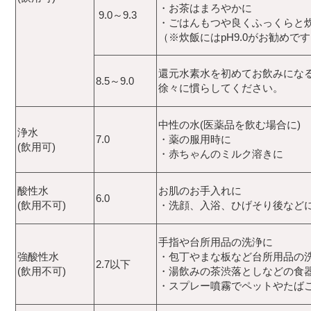
・お茶はまろやかに
9.0～9.3
・ごはんもつや良くふっくらと
（※炊飯にはpH9.0がお勧めで
還元水素水を初めてお飲みにな
8.5～9.0
徐々に慣らしてください。
中性の水(医薬品を飲む場合に)
浄水
7.0
・薬の服用時に
(飲用可)
・赤ちゃんのミルク溶きに
酸性水
お肌のお手入れに
6.0
(飲用不可)
・洗顔、入浴、ひげそり後など
手指や台所用品の洗浄に
強酸性水
・包丁やまな板など台所用品の
2.7以下
(飲用不可)
・湯飲みの茶渋落としなどの食
・スプレー噴霧でペットやたば