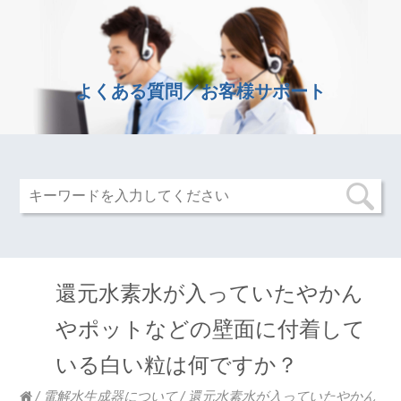
よくある質問／お客様サポート
還元水素水が入っていたやかん
やポットなどの壁面に付着して
いる白い粒は何ですか？
/
電解水生成器について
/
還元水素水が入っていたやかん