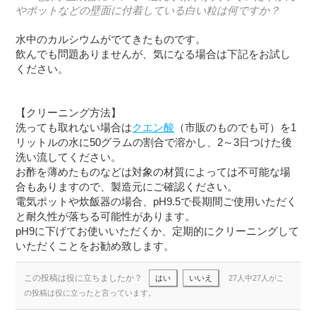
やポットなどの壁面に付着している白い粒は何ですか？
水中のカルシウムがでてきたものです。
飲んでも問題ありませんが、気になる場合は下記をお試し
ください。
【クリーニング方法】
洗っても取れない場合は
クエン酸
（市販のものでも可）を1
リットルの水に50グラムの割合で溶かし、2～3日つけた後
洗い流してください。
お酢を薄めたものなどは対象の材質によっては不可能な場
合もありますので、製造元にご確認ください。
電気ポットや炊飯器の場合、pH9.5で長期間ご使用いただく
と耐久性が落ちる可能性があります。
pH9に下げてお使いいただくか、定期的にクリーニングして
いただくことをお勧め致します。
この投稿は役に立ちましたか？
はい
いいえ
27人中27人がこ
の投稿は役に立ったと言っています。