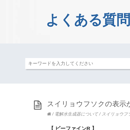
よくある質問
スイリョウフソクの表示
/
電解水生成器について
/
スイリョウフ
【 ビーファインR 】