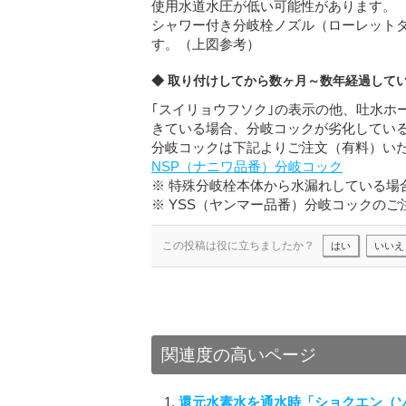
使用水道水圧が低い可能性があります。
シャワー付き分岐栓ノズル（ローレットタ
す。（上図参考）
◆ 取り付けしてから数ヶ月～数年経過して
｢スイリョウフソク｣の表示の他、吐水ホ
きている場合、分岐コックが劣化してい
分岐コックは下記よりご注文（有料）い
NSP（ナニワ品番）分岐コック
※ 特殊分岐栓本体から水漏れしている場
※ YSS（ヤンマー品番）分岐コックの
この投稿は役に立ちましたか？
はい
いいえ
関連度の高いページ
還元水素水を通水時「ショクエン（