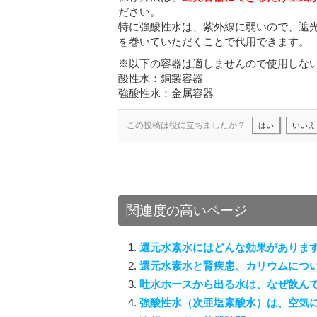
ださい。
特に強酸性水は、紫外線に弱いので、遮
を巻いていただくことで代用できます。
※以下の容器は適しませんので使用しな
酸性水：銅製容器
強酸性水：金属容器
この投稿は役に立ちましたか？
はい
いいえ
関連度の高いページ
還元水素水にはどんな効果がありま
還元水素水と腎疾患、カリウムにつ
吐水ホースから出る水は、なぜ飲ん
強酸性水（次亜塩素酸水）は、空気