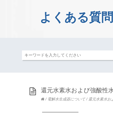
よくある質問
還元水素水および強酸性
/
電解水生成器について
/
還元水素水お
————————