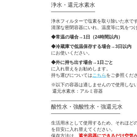
浄水・還元水素水
————————
浄水フィルターで塩素を取り除いた水で
清潔な密閉容器にいれ、温度等に気をつ
◆常温の場合→1日（24時間以内）
◆冷蔵庫で低温保存する場合→3日以内
にお使いください。
◆外に持ち出す場合→1日ごと
に入れ替えをお勧めします。
持ち運びについては
こちら
をご参照くだ
※以下の容器は適しませんので使用しな
還元水素水：アルミ容器
————————————–
酸性水・強酸性水・強還元水
————————————–
生活用水として使用するため、それほどの
を目安に入れ替えてください。
保存方法は、
遮光容器にできるだけ空気