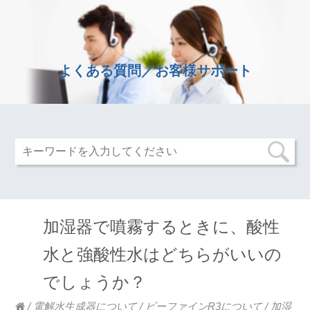
よくある質問／お客様サポート
加湿器で噴霧するときに、酸性
水と強酸性水はどちらがいいの
でしょうか？
/
電解水生成器について
/
ビーファインR3について
/
加湿