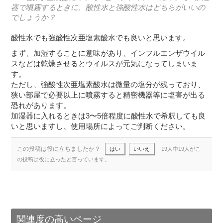
器で噴霧するときに、酸性水と強酸性水はどちらがいいの
でしょうか？
酸性水でも強酸性次亜塩素酸水でも良いと思います。
まず、加湿することに意味があり、インフルエンザウイル
スなどは乾燥させるとウイルスが元気になってしまいま
す。
ただし、強酸性次亜塩素酸水は微量の塩分が残っており、
狭い部屋で必要以上に噴霧すると精密機器等に塩害が出る
恐れがあります。
加湿器に入れるときは3〜5倍程度に酸性水で希釈しても良
いと思いますし、使用場所によってご判断ください。
この投稿は役に立ちましたか？
はい
いいえ
19人中19人がこ
の投稿は役に立ったと言っています。
関連度の高いページ