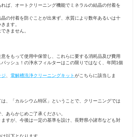
あれば、オートクリーニング機能でミネラルの結晶の付着を
結晶の付着を防ぐことが出来ず、水質により数年あるいは十
いきます。
はできません。
注意をもって使用中保管し、これらに要する消耗品及び費用
スパッシュ！の浄水フィルターはこの限りではなく、年間1個
」
ッジ
、
電解槽洗浄クリーニングキット
がこちらに該当しま
ては、「カルシウム特区」ということで、クリーニングでは
で、あらかじめご了承ください。
りますが、今後は一定の基準を設け、長野県小諸市なども対
のは以下となります。