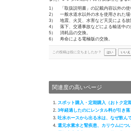
1） 「取扱説明書」の記載内容以外の使
2） 一般水道水以外の水を使用された場
3） 地震、火災、水害など天災による故
4） 落下、交通事故などによる輸送中の
5） 消耗品の交換。
6） 寿命による電極版の交換。
この投稿は役に立ちましたか？
はい
いいえ
関連度の高いページ
スポット購入・定期購入（おトク定
3年経過したのにレンタル料が引き落
吐水ホースから出る水は、なぜ飲ん
還元水素水と腎疾患、カリウムにつ