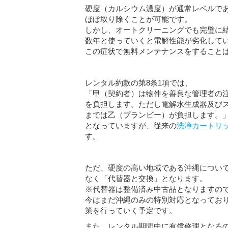
硬度（カルシウム濃度）が通常レベルで
ほぼ取り除くことが可能です。
しかし、オートクリーニングでも完璧に
数年と使っていくと電解性能が劣化して
この症状で無料メンテナンスをすること
レンタル約款の第8条1項では、
「甲（契約者）は物件を善良な管理者の
を負担します。ただし電解水生成器及び
までは乙（プランビー）が負担します。
となっていますが、従来の
洗浄カートリ
す。
ただ、硬度の高い地域である沖縄につい
なく「代替器と交換」となります。
※代替器は整備済み中古品となりますの
今はまだ沖縄のみの特別対応となってお
策を行っていく予定です。
また、レンタル期間中に有償修理となる