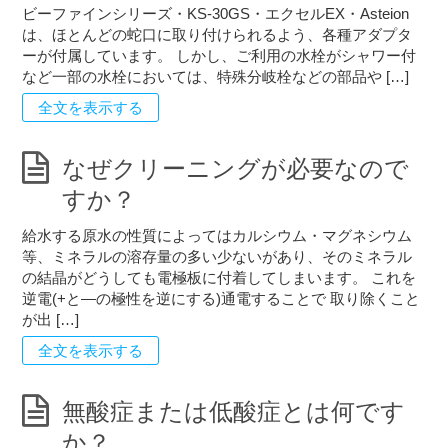
ビーファインシリーズ・KS-30GS・エクセルEX・Asteion
は、ほとんどの蛇口に取り付けられるよう、各種アダプタ
ーが付属しています。 しかし、ご利用の水栓がシャワー付
など一部の水栓においては、特殊分岐栓などの部品や […]
全文を表示する
なぜクリーニングが必要なので
すか？
給水する原水の性質によってはカルシウム・マグネシウム
等、ミネラルの溶存量の多い少ないがあり、そのミネラル
の結晶がどうしても電極板に付着してしまいます。 これを
逆電(+と―の極性を逆にする)通電することで 取り除くこと
が出 […]
全文を表示する
無酸症または低酸症とは何です
か？