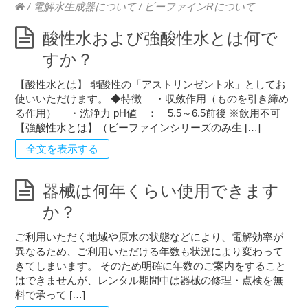
/
電解水生成器について
/
ビーファインRについて
酸性水および強酸性水とは何で
すか？
【酸性水とは】 弱酸性の「アストリンゼント水」としてお
使いいただけます。 ◆特徴 ・収斂作用（ものを引き締め
る作用） ・洗浄力 pH値 ： 5.5～6.5前後 ※飲用不可
【強酸性水とは】（ビーファインシリーズのみ生 […]
全文を表示する
器械は何年くらい使用できます
か？
ご利用いただく地域や原水の状態などにより、電解効率が
異なるため、ご利用いただける年数も状況により変わって
きてしまいます。 そのため明確に年数のご案内をすること
はできませんが、レンタル期間中は器械の修理・点検を無
料で承って […]