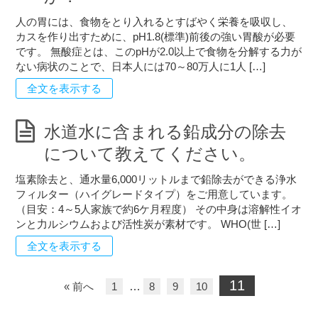
人の胃には、食物をとり入れるとすばやく栄養を吸収し、
カスを作り出すために、pH1.8(標準)前後の強い胃酸が必要
です。 無酸症とは、このpHが2.0以上で食物を分解する力が
ない病状のことで、日本人には70～80万人に1人 […]
全文を表示する
水道水に含まれる鉛成分の除去
について教えてください。
塩素除去と、通水量6,000リットルまで鉛除去ができる浄水
フィルター（ハイグレードタイプ）をご用意しています。
（目安：4～5人家族で約6ケ月程度） その中身は溶解性イオ
ンと力ルシウムおよび活性炭が素材です。 WHO(世 […]
全文を表示する
11
« 前へ
1
…
8
9
10