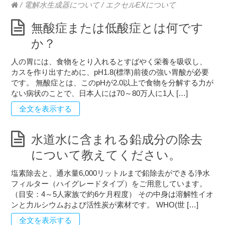
/
電解水生成器について
/
エクセルEXについて
無酸症または低酸症とは何です
か？
人の胃には、食物をとり入れるとすばやく栄養を吸収し、
カスを作り出すために、pH1.8(標準)前後の強い胃酸が必要
です。 無酸症とは、このpHが2.0以上で食物を分解する力が
ない病状のことで、日本人には70～80万人に1人 […]
全文を表示する
水道水に含まれる鉛成分の除去
について教えてください。
塩素除去と、通水量6,000リットルまで鉛除去ができる浄水
フィルター（ハイグレードタイプ）をご用意しています。
（目安：4～5人家族で約6ケ月程度） その中身は溶解性イオ
ンと力ルシウムおよび活性炭が素材です。 WHO(世 […]
全文を表示する