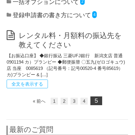
一括オプションについて
2
登録申請書の書き方について
4
レンタル料・月額料の振込先を
教えてください
【お振込口座】 ◆銀行振込 三菱UFJ銀行 新潟支店 普通
0901194 カ）プランビー ◆郵便振替 〇五九(ゼロゴキュウ)
店 当座 0085619 （記号番号：記号00520-4 番号85619）
カ)プランビー & […]
全文を表示する
5
« 前へ
1
2
3
4
最新のご質問