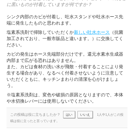
に黒いものが付着していますが何ですか？
シンク内部のカビが付着し、吐水スタンドや吐水ホース先
端に発生したものと思われます。
塩素系洗剤で掃除していただくか
新しい吐水ホース
（抗菌
加工されており、一般市販品と違います。）に交換してく
ださい。
カビの発生はホース先端部分だけです。還元水素水生成器
内部まで広がる恐れはありません。
また、カビは食材の洗い水が飛散・付着することにより発
生する場合があり、なるべく付着させないように注意して
いただくともに、キッチンまわりの清潔を心がけましょ
う。
※塩素系洗剤は、変色や破損の原因となりますので、本体
や水切換レバーには使用しないでください。
この投稿は役に立ちましたか？
はい
いいえ
1人中1人がこの投
稿は役に立ったと言っています。