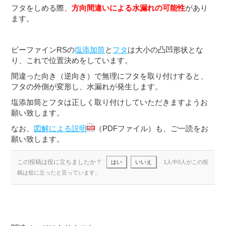
フタをしめる際、
方向間違いによる水漏れの可能性
があり
ます。
ビーファインRSの
塩添加筒
と
フタ
は大小の凸凹形状とな
り、これで位置決めをしています。
間違った向き（逆向き）で無理にフタを取り付けすると、
フタの外側が変形し、水漏れが発生します。
塩添加筒とフタは正しく取り付けしていただきますようお
願い致します。
なお、
図解による説明
（PDFファイル）も、ご一読をお
願い致します。
この投稿は役に立ちましたか？
はい
いいえ
1人中0人がこの投
稿は役に立ったと言っています。