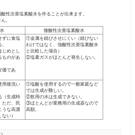
弱酸性次亜塩素酸水を作ることが出来ます。
せん。
水
微酸性次亜塩素酸水
せずに食塩
①金属を錆びさせにくい（錆びない
る。
わけではなく、強酸性次亜塩素酸水
はじめとし
と比較した場合）
るものがあ
②塩素ガスがほとんど発生しない。
安価であ
使用後洗い
①塩酸を使用するので一般家庭など
では生成が難しい。
る（生成時
②飲用の水は生成できない。
。ただ、民
③ほとんどが業務用の生成器なので
ような高濃
高額。
しない）