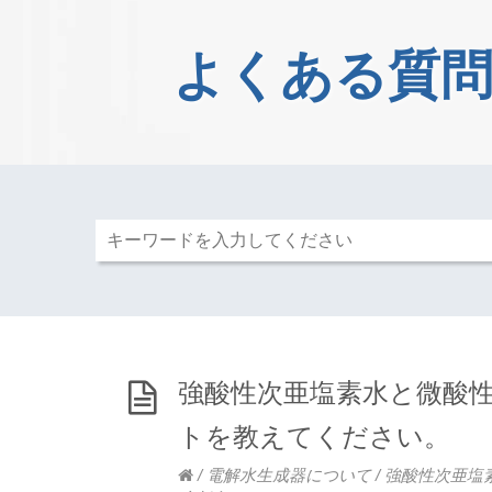
よくある質問
強酸性次亜塩素水と微酸
トを教えてください。
/
電解水生成器について
/
強酸性次亜塩