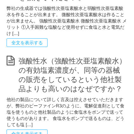
弊社の生成器では強酸性次亜塩素酸水と弱酸性次亜塩素酸
水を作ることが出来ます。 微酸性次亜塩素酸水は作ること
が出来ません。 強酸性次亜塩素酸水 微酸性次亜塩素酸水 メ
リット ①入手困難な塩酸など使用せずに食塩と水と電気だ
け […]
全文を表示する
強酸性水（強酸性次亜塩素酸水）
の有効塩素濃度が、同等の器械
の販売をしているという他社製
品よりも高いのはなぜですか？
他社の製品について詳しく言及は控えさせていただきます
が、弊社のビーファインR3のように、電解促進剤として食
塩を使うものと他社製品のように食塩水をポンプで送って
使うものがあります。 食塩水をポンプで送るものは、どう
しても塩 […]
全文を表示する