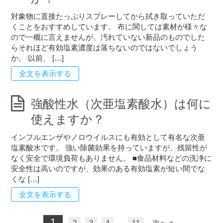
対象物に直接たっぷりスプレーしてから拭き取っていただ
くことをおすすめしています。 布に関しては素材が様々な
ので一概に言えませんが、汚れていない新品のものでした
らそれほど有効塩素濃度は落ちないのではないでしょう
か。 以前、 […]
全文を表示する
強酸性水（次亜塩素酸水）は何に
使えますか？
インフルエンザやノロウイルスにも有効として有名な次亜
塩素酸水です。 強い除菌効果を持っていますが、残留性が
なく安全で環境負荷もありません。 ■食品材料などの洗浄に
安全性は高いのですが、効果のある有効塩素が短い間でな
くな […]
全文を表示する
1
2
3
4
…
11
次へ »