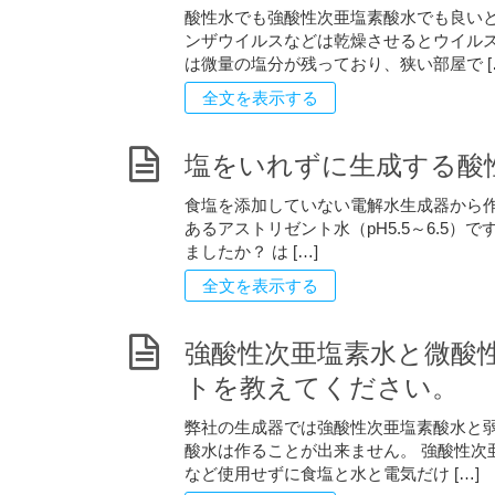
酸性水でも強酸性次亜塩素酸水でも良いと
ンザウイルスなどは乾燥させるとウイルス
は微量の塩分が残っており、狭い部屋で [
全文を表示する
塩をいれずに生成する酸
食塩を添加していない電解水生成器から作
あるアストリゼント水（pH5.5～6.5
ましたか？ は […]
全文を表示する
強酸性次亜塩素水と微酸
トを教えてください。
弊社の生成器では強酸性次亜塩素酸水と弱
酸水は作ることが出来ません。 強酸性次
など使用せずに食塩と水と電気だけ […]