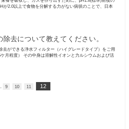
養を吸収し、カスを作り出すために、pH1.8(標準)前後の
Hが2.0以上で食物を分解する力がない病状のことで、日本
の除去について教えてください。
で鉛除去ができる浄水フィルター（ハイグレードタイプ）をご用
約6ケ月程度） その中身は溶解性イオンと力ルシウムおよび活
12
…
9
10
11