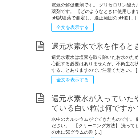
電気分解促進剤です。 グリセロリン酸カ
薬剤です。 【どのようなときに使用しま
pH試験薬で測定し、適正範囲のpH値 […]
全文を表示する
還元水素水で氷を作ると
還元水素水は塩素を取り除いたお水のため
心配する必要はありませんが、不衛生な
することありますのでご注意ください。 [
全文を表示する
還元水素水が入っていた
ている白い粒は何ですか
水中のカルシウムがでてきたものです。 
ださい。 【クリーニング方法】 洗って
の水に50グラムの割 […]