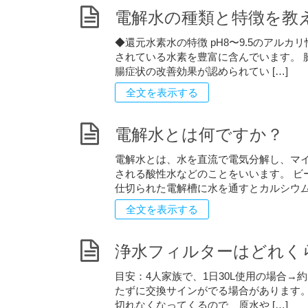
電解水の種類と特徴を教
◆還元水素水の特徴 pH8〜9.5のアル
されている水素を豊富に含んでいます。 
腸症状の改善効果が認められてい […]
全文を表示する
電解水とは何ですか？
電解水とは、水を直流で電気分解し、マ
される酸性水などのことをいいます。 ビ
仕切られた電解槽に水を通すとカルシウム 
全文を表示する
浄水フィルターはどれく
目安：4人家族で、1日30L使用の場合→
たずに交換サインがでる場合があります。
切れなくなってくるので、原水や […]