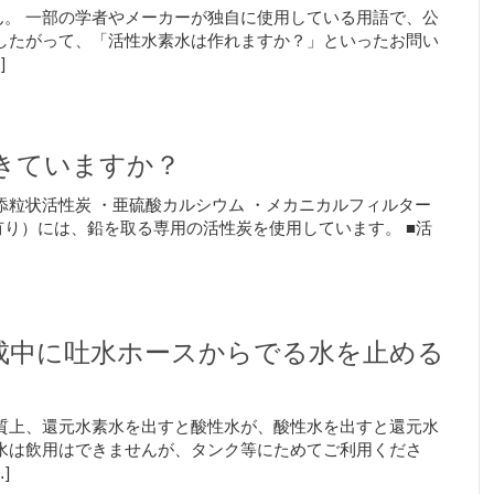
。 一部の学者やメーカーが独自に使用している用語で、公
したがって、「活性水素水は作れますか？」といったお問い
]
きていますか？
添粒状活性炭 ・亜硫酸カルシウム ・メカニカルフィルター
り）には、鉛を取る専用の活性炭を使用しています。 ■活
成中に吐水ホースからでる水を止める
質上、還元水素水を出すと酸性水が、酸性水を出すと還元水
水は飲用はできませんが、タンク等にためてご利用くださ
]