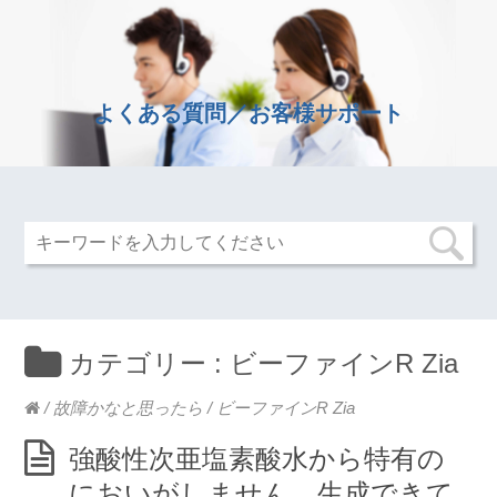
よくある質問／お客様サポート
カテゴリー :
ビーファインR Zia
/
故障かなと思ったら
/
ビーファインR Zia
強酸性次亜塩素酸水から特有の
においがしません。生成できて