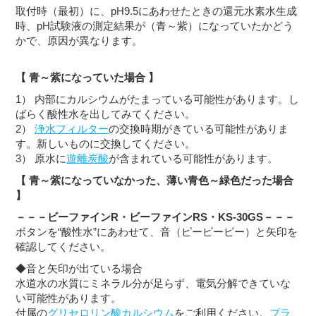
取付時（最初）に、pH9.5にあわせたときの還元水素水生成
時、pH試験液の測定結果が（青～紫）になっていたかどう
かで、原因が異なります。
【 青～紫になっていた場合 】
1） 内部にカルシウムがたまっている可能性があります。し
ばらく酸性水を出してみてください。
2）
浄水フィルター
の交換時期がきている可能性がありま
す。新しいものに交換してください。
3） 原水に
遊離炭酸
が含まれている可能性があります。
【 青～紫になっていなかった、薄い青色～緑色だった場合
】
－－－ビーファインR・ビーファインRS・KS-30GS－－－
ボタンを“酸性水”にあわせて、音（ピーピーピー）と矢印を
確認してください。
◆音と矢印が出ている場合
水道水の水質にミネラル分が足らず、電気分解できていな
い可能性があります。
付属の
グリセロリン酸カルシウム
をご利用ください。
プラ