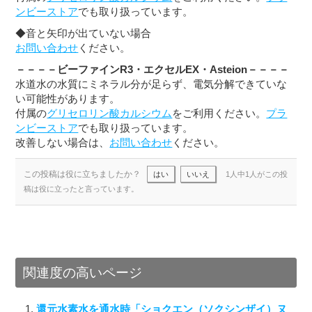
ンビーストア
でも取り扱っています。
◆音と矢印が出ていない場合
お問い合わせ
ください。
－－－－ビーファインR3・エクセルEX・Asteion－－－－
水道水の水質にミネラル分が足らず、電気分解できていな
い可能性があります。
付属の
グリセロリン酸カルシウム
をご利用ください。
プラ
ンビーストア
でも取り扱っています。
改善しない場合は、
お問い合わせ
ください。
この投稿は役に立ちましたか？
はい
いいえ
1人中1人がこの投
稿は役に立ったと言っています。
関連度の高いページ
還元水素水を通水時「ショクエン（ソクシンザイ）ヌ