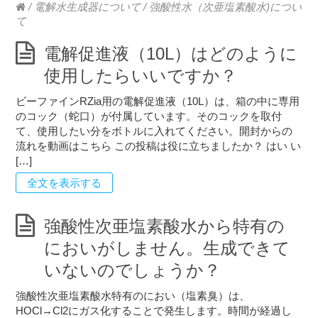
/
電解水生成器について
/
強酸性水（次亜塩素酸水)につい
て
電解促進液（10L）はどのように
使用したらいいですか？
ビーファインRZia用の電解促進液（10L）は、箱の中に専用
のコック（蛇口）が付属しています。そのコックを取付
て、使用したい分をボトルに入れてください。開封からの
流れを動画はこちら この投稿は役に立ちましたか？ はい い
[…]
全文を表示する
強酸性次亜塩素酸水から特有の
においがしません。生成できて
いないのでしょうか？
強酸性次亜塩素酸水特有のにおい（塩素臭）は、
HOCl→Cl2にガス化することで発生します。時間が経過し