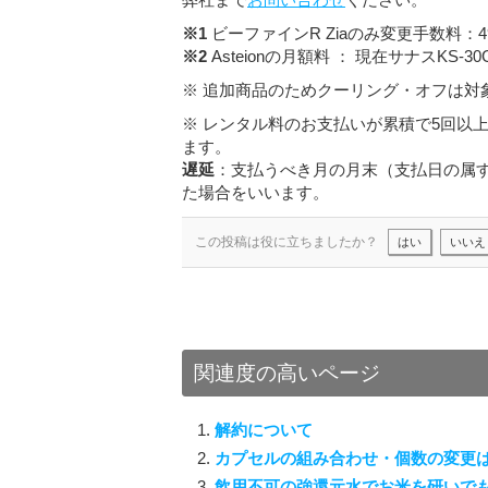
※1
ビーファインR Ziaのみ変更手数料：4
※2
Asteionの月額料 ： 現在サナスK
※ 追加商品のためクーリング・オフは対
※ レンタル料のお支払いが累積で5回以
ます。
遅延
：支払うべき月の月末（支払日の属
た場合をいいます。
この投稿は役に立ちましたか？
はい
いいえ
関連度の高いページ
解約について
カプセルの組み合わせ・個数の変更
飲用不可の強還元水でお米を研いで