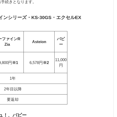
お手続きとなります。
ンシリーズ・KS-30GS・エクセルEX
ーファインR
バビ
Asteion
Zia
ー
11,000
9,800円
※1
6,578円
※2
円
1年
2年目以降
要返却
ュ！、バビー