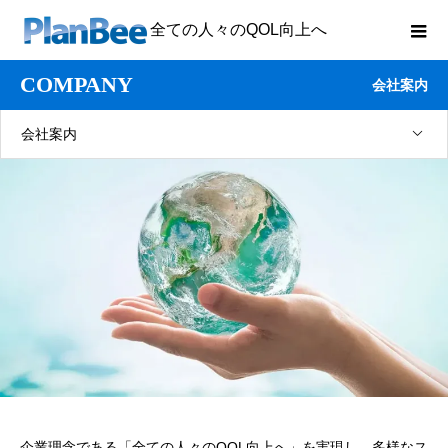
全ての人々のQOL向上へ
COMPANY
会社案内
会社案内
企業理念である「全ての人々のQOL向上へ」を実現し、多様なス