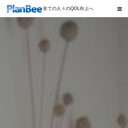
全ての人々のQOL向上へ