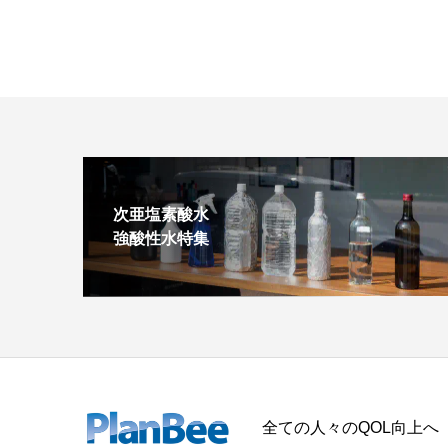
次亜塩素酸水
強酸性水特集
全ての人々のQOL向上へ