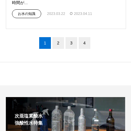
時間が...
お水の知識
2023.03.22
2023.04.11
1
2
3
4
次亜塩素酸水
強酸性水特集