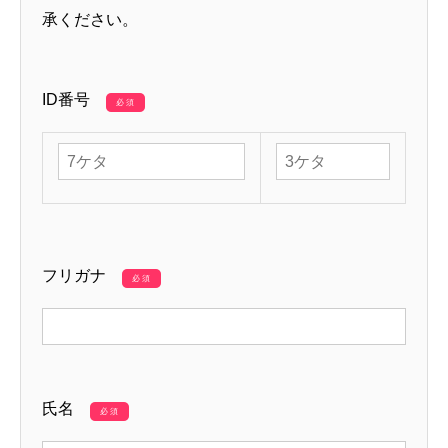
承ください。
ID番号
必須
フリガナ
必須
氏名
必須