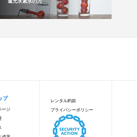
還元水素水の力
ップ
レンタル約款
ページ
プライバシーポリシー
要
ス
生成器