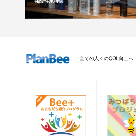
強酸性水特集
全ての人々のQOL向上へ