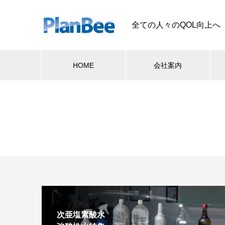
全ての人々のQOL向上へ
HOME
会社案内
次亜塩素酸水