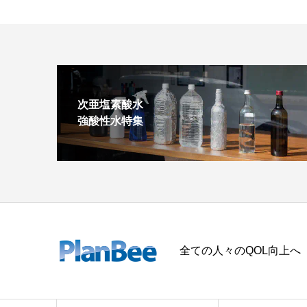
次亜塩素酸水
強酸性水特集
全ての人々のQOL向上へ