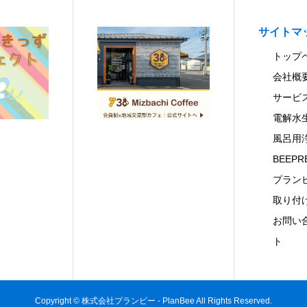
サイトマ
トップ
会社概
サービ
電解水
風呂用
BEEPR
プラン
取り付
お問い
ト
Copyright © 株式会社プランビー - PlanBee All Rights Reserved.