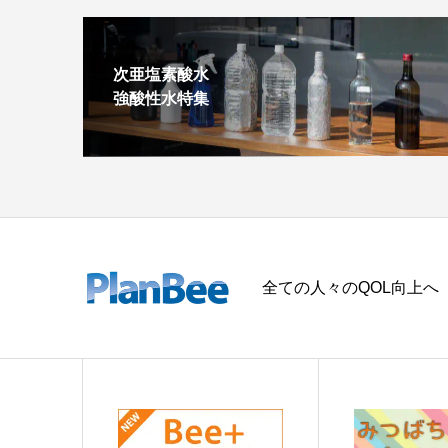
次亜塩素酸水
強酸性水特集
全ての人々のQOL向上へ