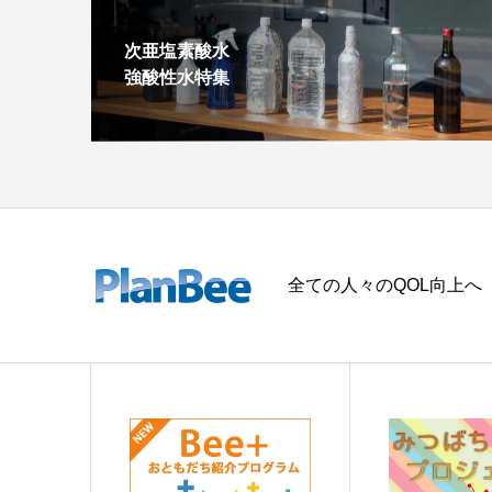
次亜塩素酸水
強酸性水特集
全ての人々のQOL向上へ