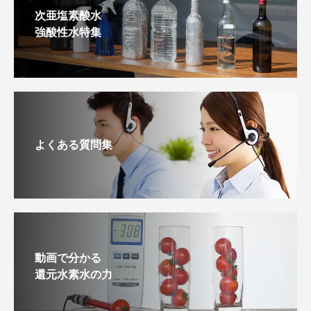
次亜塩素酸水
強酸性水特集
よくある質問集
動画で分かる
還元水素水の力