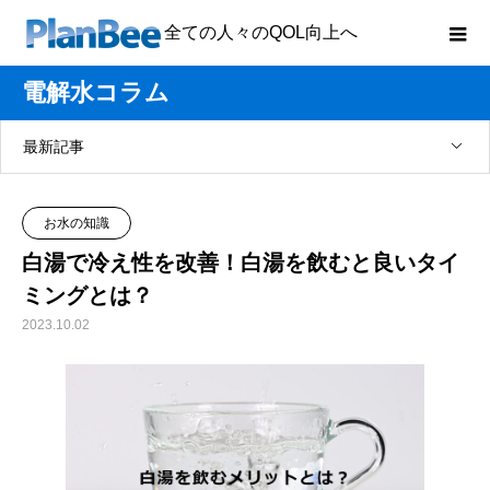
全ての人々のQOL向上へ
電解水コラム
最新記事
お水の知識
白湯で冷え性を改善！白湯を飲むと良いタイ
ミングとは？
2023.10.02