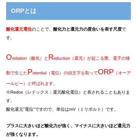
ORPとは
酸化還元電位
のことで
、
酸化力と還元力の度合いを表す尺度
で
す。
O
R
xidation（酸化）と
eduction（還元）が起こる際、電子の移
P
ORP
動で生じた
otential（電位）
の頭文字を取って
（オーア
ールピー）と呼ばれます。
※Redox（レドックス：還元酸化電位）と表されることもありま
す。
酸化還元”電位”ですので、単位はmV（ミリボルト）です。
プラスに大きいほど酸化力が強く、マイナスに大きいほど還元力
が強くなります。