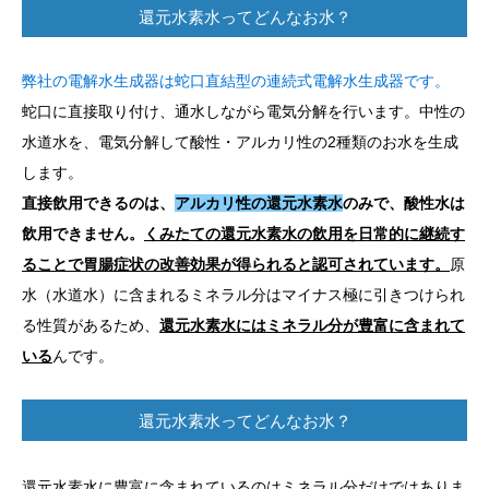
還元水素水ってどんなお水？
弊社の電解水生成器は蛇口直結型の連続式電解水生成器です。
蛇口に直接取り付け、通水しながら電気分解を行います。中性の
水道水を、電気分解して酸性・アルカリ性の2種類のお水を生成
します。
直接飲用できるのは、
アルカリ性の還元水素水
のみで、酸性水は
飲用できません。
くみたての還元水素水の飲用を日常的に継続す
ることで胃腸症状の改善効果が得られると認可されています。
原
水（水道水）に含まれるミネラル分はマイナス極に引きつけられ
る性質があるため、
還元水素水にはミネラル分が豊富に含まれて
いる
んです。
還元水素水ってどんなお水？
還元水素水に豊富に含まれているのはミネラル分だけではありま