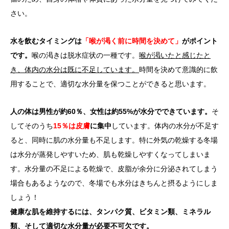
さい。
水を飲むタイミングは
「喉が渇く前に時間を決めて」
がポイント
です。
喉の渇きは脱水症状の一種です。
喉が渇いたと感じたと
き、体内の水分は既に不足しています。
時間を決めて意識的に飲
用することで、適切な水分量を保つことができると思います。
人の体は男性が約60％、女性は約55%が水分でできています。
そ
してそのうち
15％は皮膚
に集中
しています。体内の水分が不足す
ると、同時に肌の水分量も不足します。特に外気の乾燥する冬場
は水分が蒸発しやすいため、肌も乾燥しやすくなってしまいま
す。水分量の不足による乾燥で、皮脂が余分に分泌されてしまう
場合もあるようなので、冬場でも水分はきちんと摂るようにしま
しょう！
健康な肌を維持するには、タンパク質、ビタミン類、ミネラル
類、そして適切な水分量が必要不可欠です。