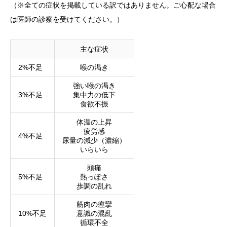
（※全ての症状を掲載している訳ではありません。ご心配な場合
は医師の診察を受けてください。）
主な症状
2%不足
喉の渇き
強い喉の渇き
3%不足
集中力の低下
食欲不振
体温の上昇
疲労感
4%不足
尿量の減少（濃縮）
いらいら
頭痛
5%不足
熱っぽさ
歩調の乱れ
筋肉の痙攣
10%不足
意識の混乱
循環不全