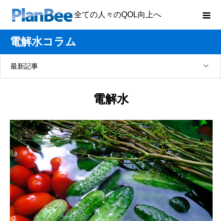
全ての人々のQOL向上へ
電解水コラム
最新記事
電解水