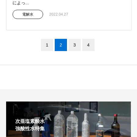
によっ...
電解水
2022.04.27
1
2
3
4
次亜塩素酸水
強酸性水特集